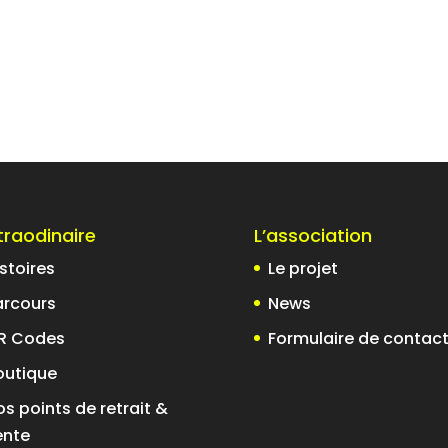
xtraodinaire
L’association
stoires
Le projet
arcours
News
R Codes
Formulaire de contac
outique
s points de retrait &
ente