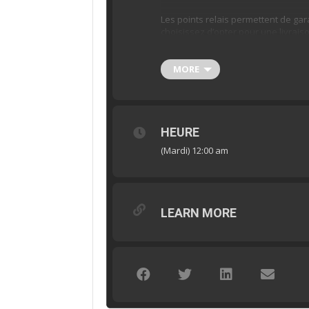
Les points relais permettent de gara
choisissez d’opter pour une livraiso
effet, un avis de passage sera laiss
pourrez
venir chercher votre co
en point relais
MORE
est plus respectue
CO2 est beaucoup moins important
HEURE
(Mardi) 12:00 am
LEARN MORE