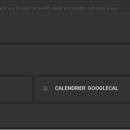
ntir une livraison de qualité, rapide et à moindre coût. Ainsi, si vous
n en point relais, vous n’aurez pas besoin d’attendre que votre colis arrive
é dès que le colis sera disponible en point relais. Après cela, vous
lis au point de ramassage
. Il est aussi important de spécifier que la
livr
use de l’environnement, comparée à une livraison à domicile. L’émission 
e !
CALENDRIER
GOOGLECAL